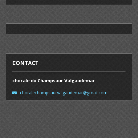
CONTACT
chorale du Champsaur Valgaudemar
choralec
hampsaur
valgaude
mar@gmai
l.com